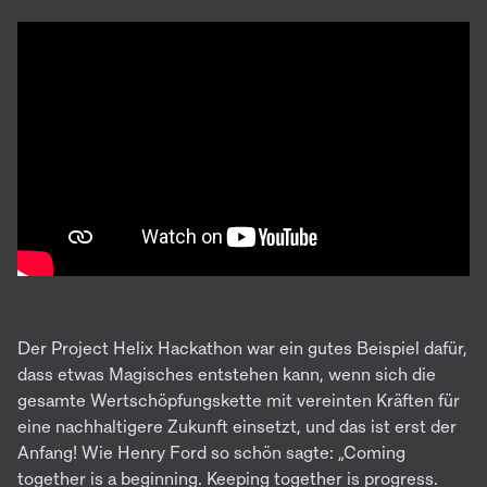
Der Project Helix Hackathon war ein gutes Beispiel dafür,
dass etwas Magisches entstehen kann, wenn sich die
gesamte Wertschöpfungskette mit vereinten Kräften für
eine nachhaltigere Zukunft einsetzt, und das ist erst der
Anfang! Wie Henry Ford so schön sagte: „Coming
together is a beginning. Keeping together is progress.