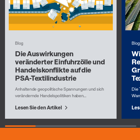
Blog
Blog
Die Auswirkungen
Wi
veränderter Einfuhrzölle und
Re
Handelskonflikte auf die
Gr
PSA-Textilindustrie
Te
Anhaltende geopolitische Spannungen und sich
Die 
verändernde Handelspolitiken haben...
Wand
Lesen Sie den Artikel
Les