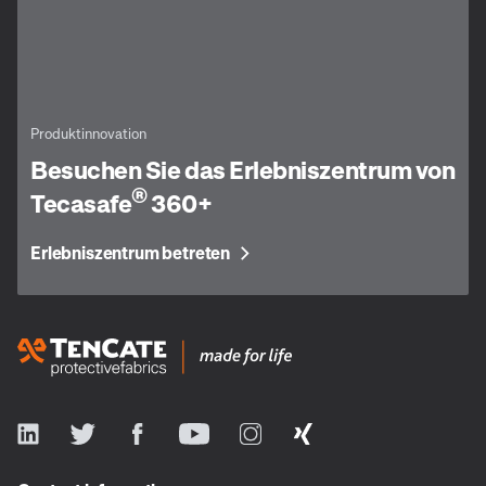
Produktinnovation
Besuchen Sie das Erlebniszentrum von
®
Tecasafe
360+
Erlebniszentrum betreten