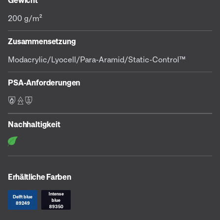
Gewicht
200 g/m²
Zusammensetzung
Modacrylic/Lyocell/Para-Aramid/Static-Control™
PSA-Anforderungen
F E S
Nachhaltigkeit
Erhältliche Farben
Intense
Delft blue
blue
89249
89350