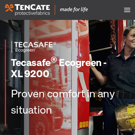
®
Tecasafe
Ecogreen -
XL 9200
Proven comfort in any
situation