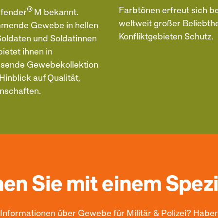
®
Farbtönen erfreut sich b
efender
M bekannt.
weltweit großer Beliebthei
mmende Gewebe in hellen
Konfliktgebieten Schutz.
 Soldaten und Soldatinnen
ietet ihnen in
assende Gewebekollektion
Hinblick auf Qualität,
schaften.
en Sie mit einem Spezi
Informationen über Gewebe für Militär & Polizei? Habe