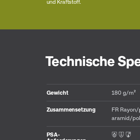
und Kraftstoff.
Technische Spe
Gewicht
180 g/m²
Zusammensetzung
FR Rayon/
aramid/pol
PSA-
F S C