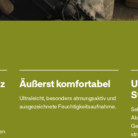
tz
Äußerst komfortabel
U
S
Ultraleicht, besonders atmungsaktiv und
ausgezeichnete Feuchtigkeitsaufnahme.
Se
Ab
Ge
nen
st