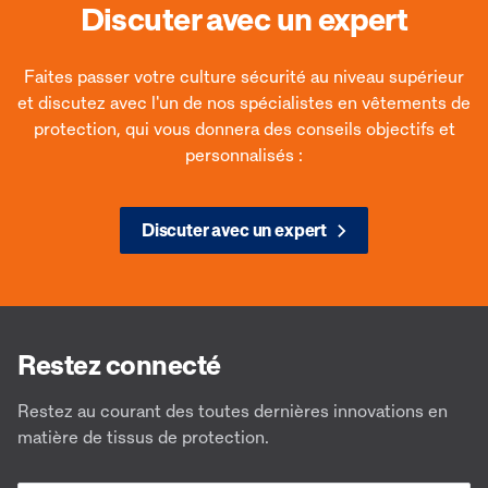
Discuter avec un expert
Faites passer votre culture sécurité au niveau supérieur
et discutez avec l'un de nos spécialistes en vêtements de
protection, qui vous donnera des conseils objectifs et
personnalisés :
Discuter avec un expert
Defender® M -DM 9180
Def
Restez connecté
Designed to adapt
Desi
Restez au courant des toutes dernières innovations en
matière de tissus de protection.