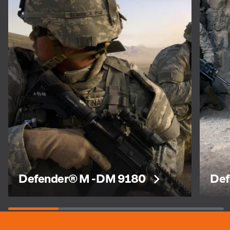
Defender® M -DM 9180
Def