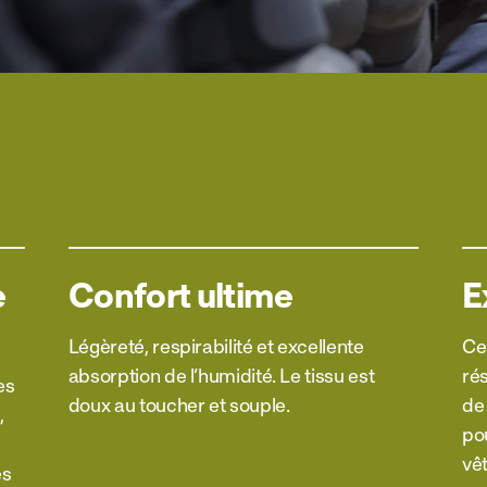
e
Confort ultime
E
Légèreté, respirabilité et excellente
Ce 
absorption de l’humidité. Le tissu est
ré
es
doux au toucher et souple.
de
,
po
vê
es