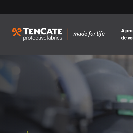
A pr
de vo