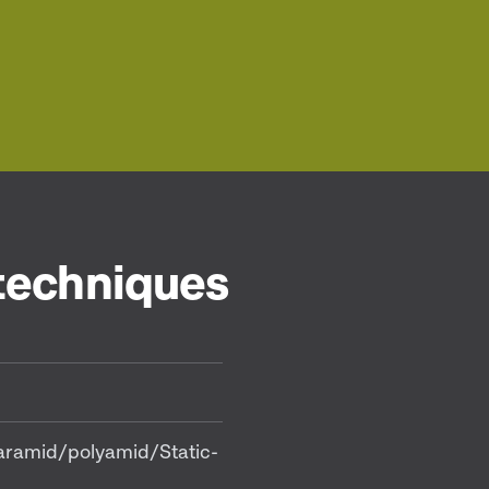
 techniques
aramid/polyamid/Static-