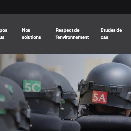
opos
Nos
Respect de
Etudes de
us
solutions
l’environnement
cas