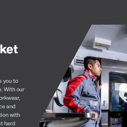
ket
s you to
e. With our
orkwear,
ice and
tion with
st hard