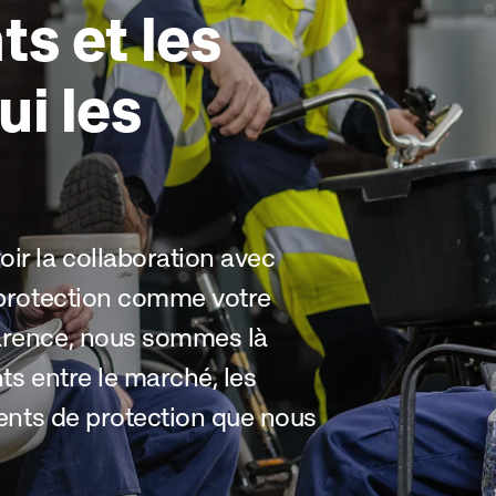
s et les
i les
ir la collaboration avec
e protection comme votre
parence, nous sommes là
nts entre le marché, les
ments de protection que nous