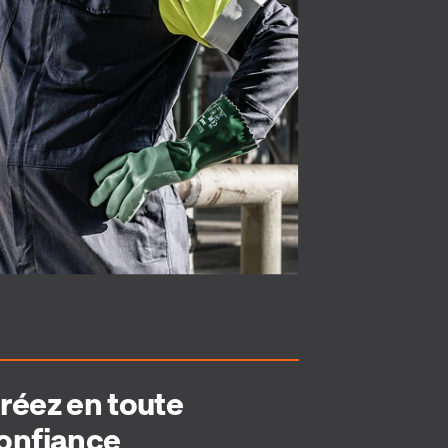
réez en toute
onfiance