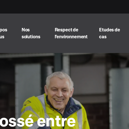
opos
Nos
Respect de
Etudes de
us
solutions
l’environnement
cas
ossé entre