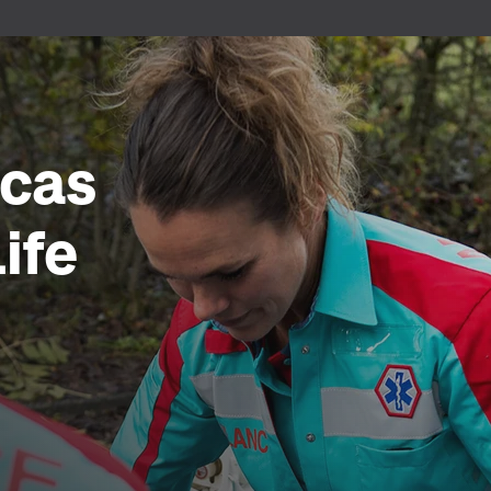
 cas
ife