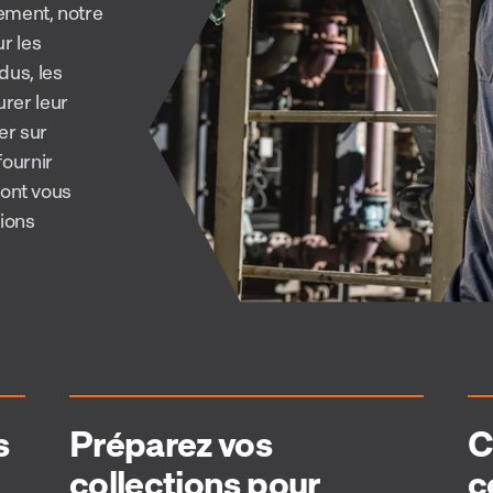
ement, notre
r les
dus, les
rer leur
er sur
fournir
dont vous
tions
s
Préparez vos
C
collections pour
c