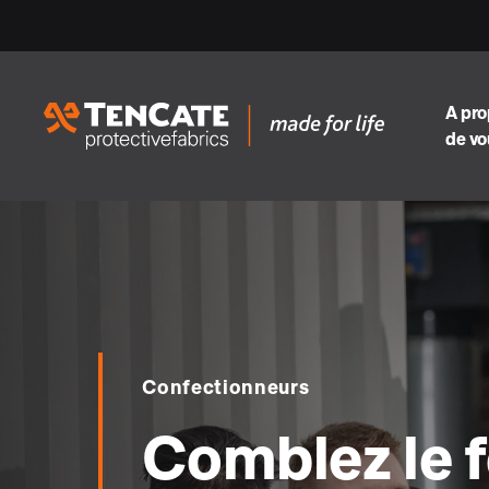
A pr
de vo
Confectionneurs
Comblez le f