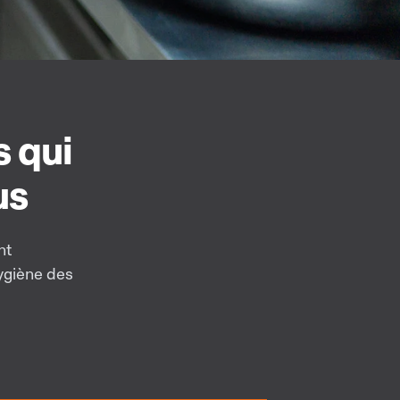
 qui
us
nt
hygiène des