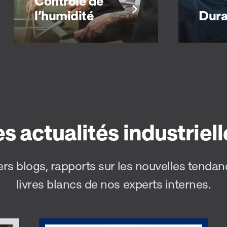
Contrôle de
l’humidité
Dura
Contrôle de
l’humidité
Dura
es actualités industriell
Restez à l’aise dans des
vêtements de travail
Lavez 
souples et flexibles qui
fréqu
rs blogs, rapports sur les nouvelles tendan
absorbent la
altérer
transpiration de votre
résist
livres blancs de nos experts internes.
corps.
perfor