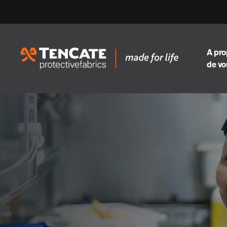
A pr
de vo