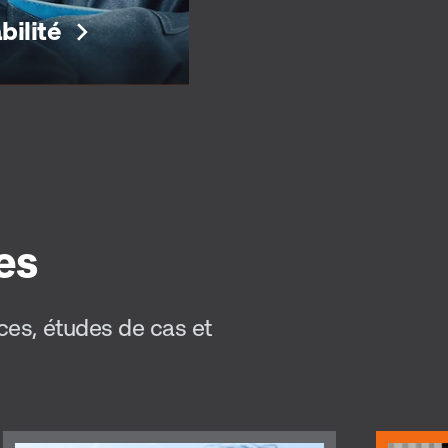
bilité
bilité
es
vos vêtements
emment sans
ces, études de cas et
 leur couleur, leur
ance ou leur
mance.