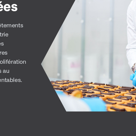
ées
vêtements
trie
es
bres
olifération
s au
entables.