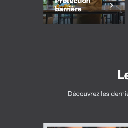
Protection
barrière
Protection
L
barrière
Protégez vos produits
Découvrez les dernie
alimentaires contre les
particules et substances
contaminantes.