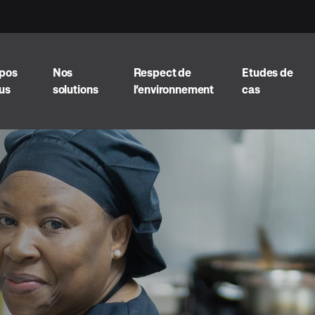
opos
Nos
Respect de
Etudes de
us
solutions
l’environnement
cas