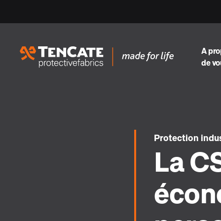
A pr
de vo
Protection indus
La C
écon