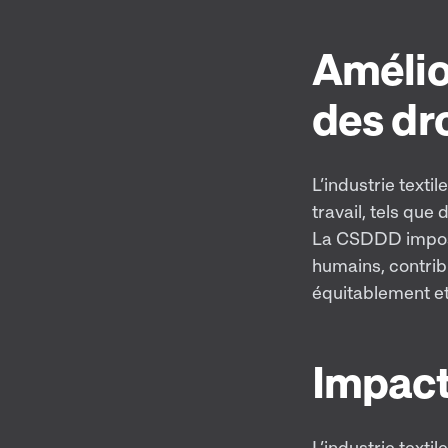
Amélior
des dr
L’industrie texti
travail, tels que 
La CSDDD impose 
humains, contribua
équitablement et
Impact
L’industrie text