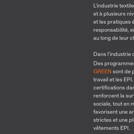
L’industrie text
et à plusieurs n
et les pratiques
responsabilité, e
au long de leur c
Dans l’industrie 
Des programmes
GREEN
sont de 
travail et les EP
certifications d
renforcent la su
sociale, tout en 
favorisent une am
strictes et une 
vêtements EPI.