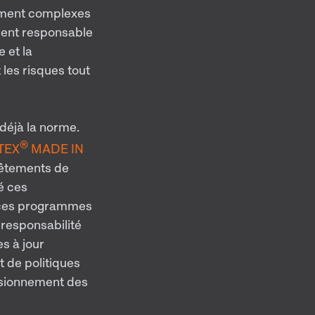
nement complexes
ement responsable
 et la
 les risques tout
 déjà la norme.
®
TEX
MADE IN
vêtements de
é ces
, ces programmes
 responsabilité
s à jour
t de politiques
visionnement des