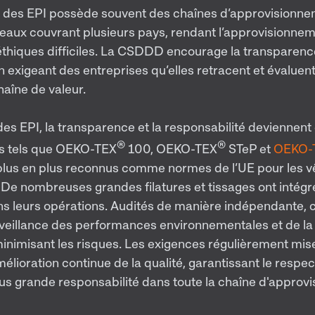
ile des EPI possède souvent des chaînes d’approvision
iveaux couvrant plusieurs pays, rendant l’approvisionn
 éthiques difficiles. La CSDDD encourage la transparence
n exigeant des entreprises qu’elles retracent et évaluent
haîne de valeur.
des EPI, la transparence et la responsabilité deviennent
®
®
 tels que OEKO-TEX
100, OEKO-TEX
STeP et
OEKO-
plus en plus reconnus comme normes de l’UE pour les 
I. De nombreuses grandes filatures et tissages ont intégr
ans leurs opérations. Audités de manière indépendante
rveillance des performances environnementales et de la
minimisant les risques. Les exigences régulièrement mise
élioration continue de la qualité, garantissant le respec
plus grande responsabilité dans toute la chaîne d'appro