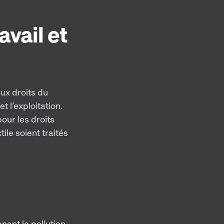
avail et
aux droits du
t l’exploitation.
our les droits
tile soient traités
nant la pollution