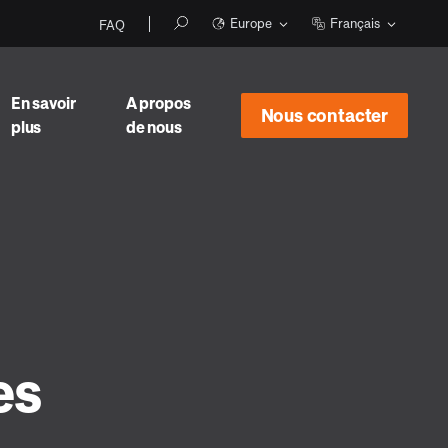
Europe
Français
FAQ
En savoir
A propos
Nous contacter
plus
de nous
es