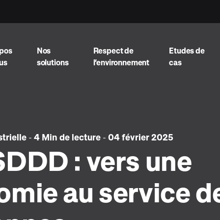
opos
Nos
Respect de
Etudes de
us
solutions
l’environnement
cas
trielle
-
4 Min de lecture
-
04 février 2025
SDDD : vers une
omie au service d