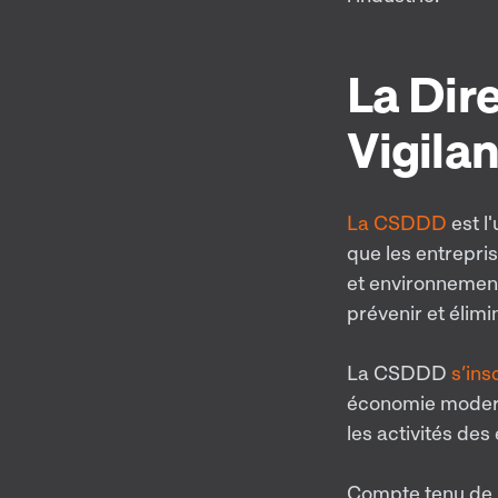
La Dire
Vigila
La CSDDD
est l
que les entrepri
et environnementa
prévenir et élimin
La CSDDD
s’ins
économie moderne
les activités de
Compte tenu de la