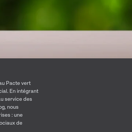
au Pacte vert
cial. En intégrant
au service des
og, nous
ises : une
sociaux de