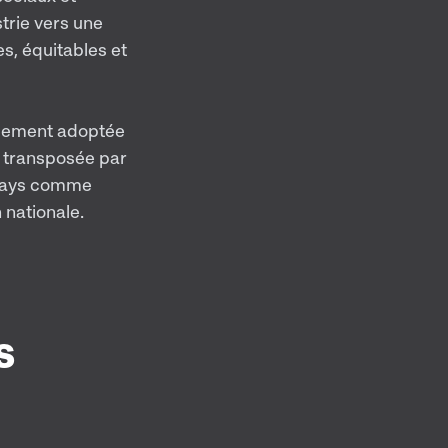
strie vers une
s, équitables et
llement adoptée
re transposée par
s pays comme
 nationale.
s