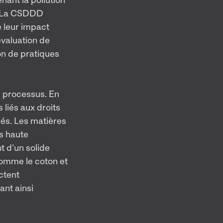
s. La CSDDD
 leur impact
’évaluation de
ion de pratiques
e processus. En
 liés aux droits
sés. Les matières
es haute
 d’un solide
comme le coton et
ectent
ant ainsi