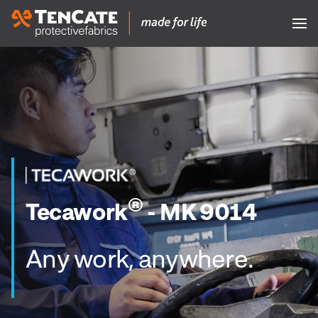
®
Tecawork
- MK 9014
Any work, anywhere.