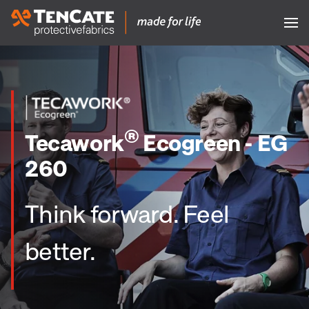
®
Tecawork
Ecogreen - EG
260
Think forward. Feel
better.