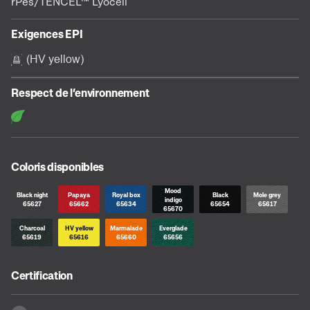
rPes/TENCEL™ Lyocell
Exigences EPI
D (HV yellow)
Respect de l’environnement
Coloris disponibles
Mood
Black night
Papaya
Royal box
Black
Mole grey
indigo
65627
65662
65634
65654
65617
65670
Charcoal
HV yellow
Marmalade
Everglade
65619
65616
65660
65656
Certification