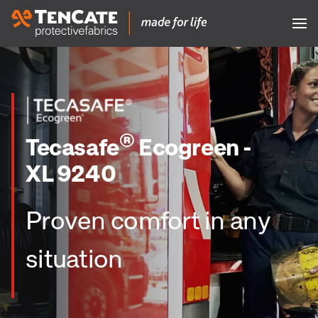
®
Tecasafe
Ecogreen -
XL 9240
Proven comfort in any
situation