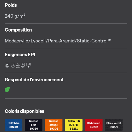
Poids
240 g/m²
Composition
Modacrylic/Lyocell/Para-Aramid/Static-Control™
Exigences EPI
F L E S C
Respect de l’environnement
Coloris disponibles
Intense
Sunrise
Yellow (EN
Delft blue
Ribbon red
Black velvet
blue
orange
20471)
89249
89252
89254
89350
89305
89251