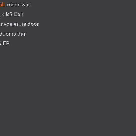
ll
, maar wie
jk is? Een
nvoelen, is door
dder is dan
d FR.