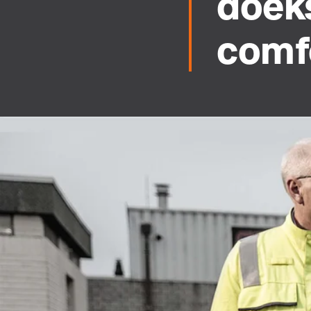
doeks
comf