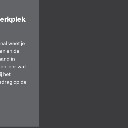
werkplek
nal weet je
sen en de
and in
en leer wat
j het
gedrag op de