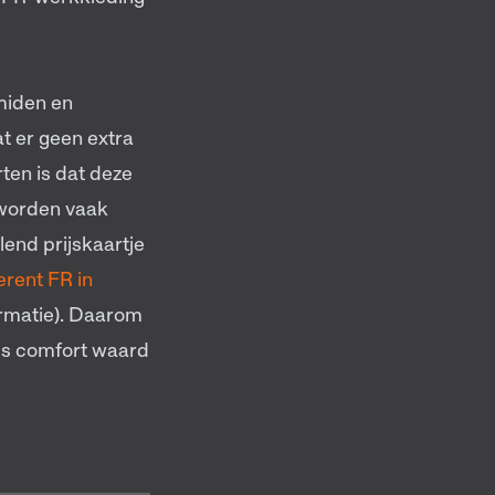
miden en
t er geen extra
ten is dat deze
n worden vaak
lend prijskaartje
erent FR in
rmatie). Daarom
t is comfort waard