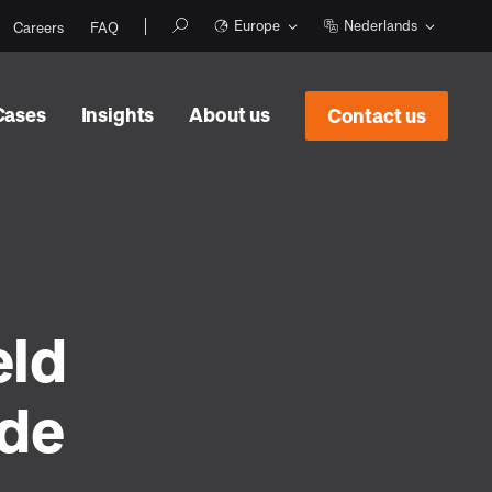
Europe
Nederlands
Careers
FAQ
Cases
Insights
About us
Contact us
eld
de