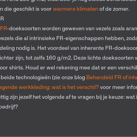
n die geschikt is voor
warmere klimaten
of de zomer.
FR
 FR
-doeksoorten worden geweven van vezels zoals ara
ezels die al intrinsieke FR-eigenschappen hebben, zoda
eling nodig is. Het voordeel van inherente FR-doeksoor
ichter zijn, tot zelfs 160 g/m2. Deze lichte doeksoorte
oor shirts. Houd er wel rekening mee dat er een verschil
 beide technologieën (zie onze blog
Behandeld FR of inh
agende werkkleding: wat is het verschil?
voor meer info
ttig zijn jezelf het volgende af te vragen bij je keuze: wa
bedrijf?