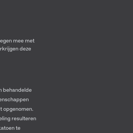
ewegen mee met
rkrijgen deze
an behandelde
genschappen
rdt opgenomen.
ling resulteren
katoen te