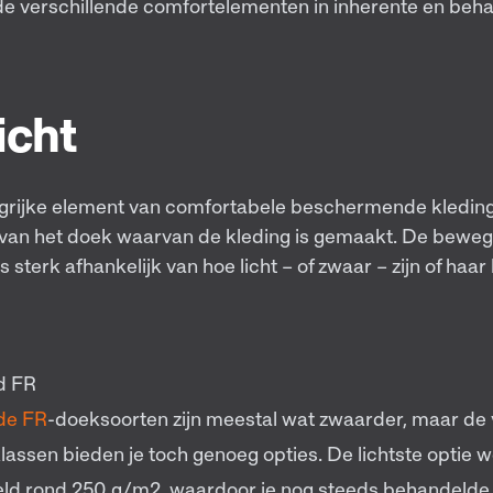
 de verschillende comfortelementen in inherente en beh
icht
ngrijke element van comfortabele beschermende kledin
van het doek waarvan de kleding is gemaakt. De bewegi
 sterk afhankelijk van hoe licht – of zwaar – zijn of h
d FR
de FR
-doeksoorten zijn meestal wat zwaarder, maar de 
assen bieden je toch genoeg opties. De lichtste optie 
eld rond 250 g/m2, waardoor je nog steeds behandeld