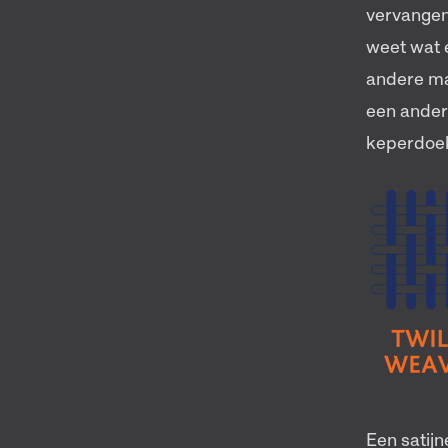
vervangen
weet wat 
andere ma
een ander
keperdoek
Een satij