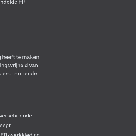
andelde FR-
g heeft te maken
ngsvrijheid van
aar beschermende
verschillende
weegt
e FR-werkkleding