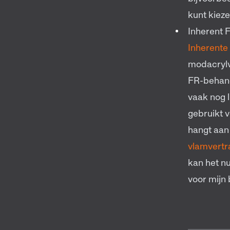
kunt kieze
Inherent 
Inherente
modacrylv
FR-behand
vaak nog l
gebruikt v
hangt aan
vlamvertr
kan het nu
voor mijn 