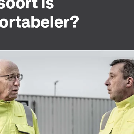
oort is
ortabeler?