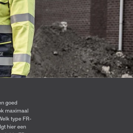
en goed
ook maximaal
Welk type FR-
lgt hier een