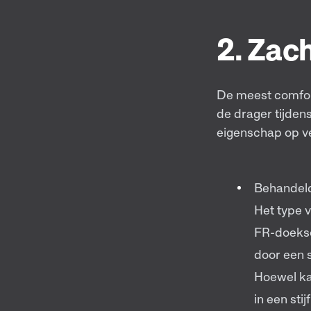
2. Zach
De meest comfor
de drager tijden
eigenschap op v
Behandel
Het type 
FR-doekso
door een 
Hoewel ka
in een sti