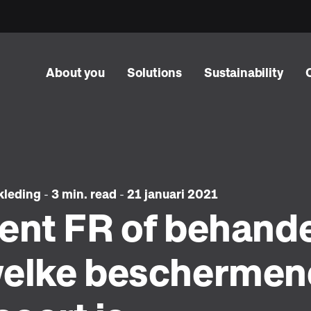
About you
Solutions
Sustainability
kleding
-
3 min. read
-
21 januari 2021
ent FR of behand
welke beschermen