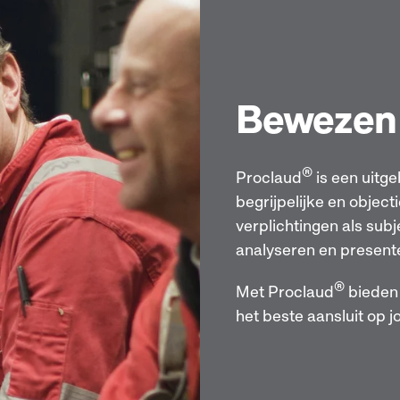
Bewezen
®
Proclaud
is een uitg
begrijpelijke en objec
verplichtingen als su
analyseren en present
®
Met Proclaud
bieden 
het beste aansluit op j