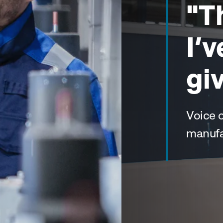
"This is the 
I’ve ever be
give my opin
Voice of the wearer at a multi
manufacturer while conducting