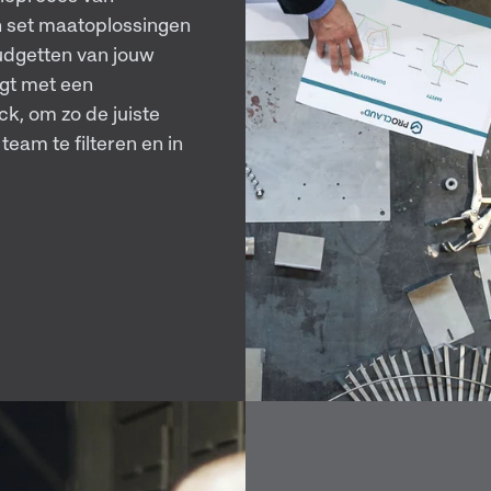
n set maatoplossingen
udgetten van jouw
igt met een
k, om zo de juiste
eam te filteren en in