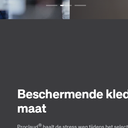
Beschermende kled
maat
®
Proclaud
haalt de stress weg tijdens het selec