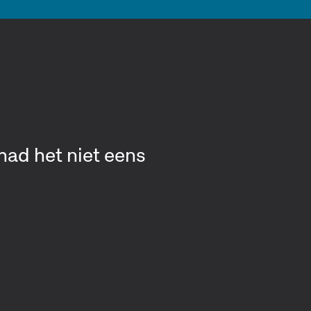
gen, maar het is
d worden?"