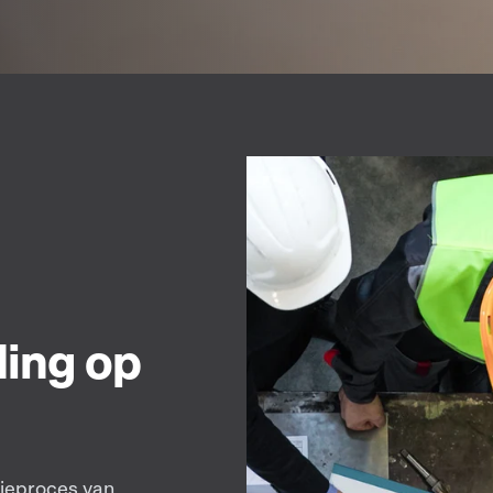
ing op
tieproces van