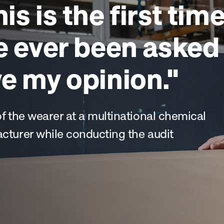
first time
en asked to
ion."
national chemical
 the audit