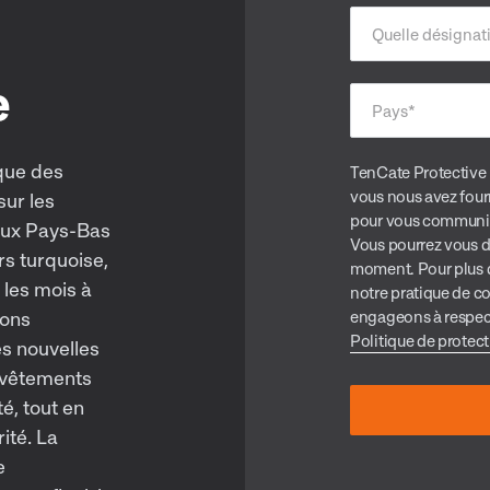
Quelle désignat
e
Pays
*
ique des
TenCate Protective 
vous nous avez four
ur les
pour vous communiqu
aux Pays-Bas
Vous pourrez vous d
s turquoise,
moment. Pour plus d’
 les mois à
notre pratique de co
ions
engageons à respect
Politique de protec
es nouvelles
 vêtements
té, tout en
ité. La
e