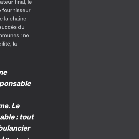
teur final, le
le fournisseur
e la chaîne
e succès du
ommunes : ne
lité, la
rme
esponsable
me. Le
ble : tout
bulancier
 ! »