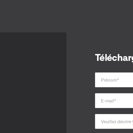
Téléchar
Prénom
*
E-mail
*
Veuillez décrire 